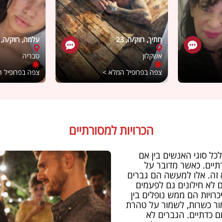
חתיך, רווק/ה, 23
עלמה, רווק/ה, 22
אשקלון
טבריה
צפה בפרופיל המלא >
צפה בפרופיל 
הכרויות למסורתיים
כל סוגי האנשים בין אם
רתיים. כאשר מדובר על
 זה. אלו למעשה הם גברים
 לא חילונים גם לפעמים
ויות הם ממש נופלים בין
ור כשרות, לשמור על טהרת
 כדתיים. הגברים לא