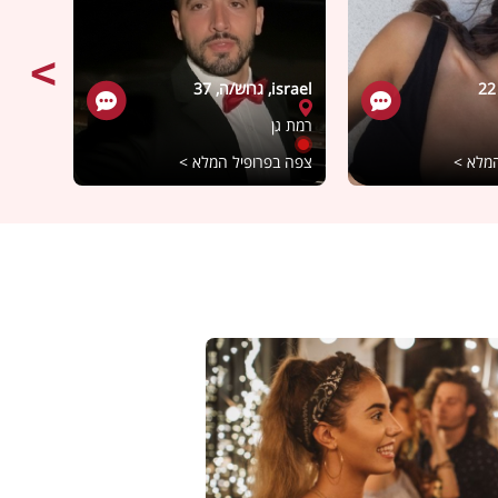
israel, גרוש/ה, 37
דניאלה,
רמת גן
טבריה
המלא >
צפה בפרופיל המלא >
צפה בפ